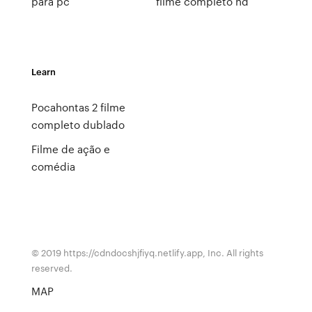
para pc
filme completo hd
Learn
Pocahontas 2 filme
completo dublado
Filme de ação e
comédia
© 2019 https://cdndocshjfiyq.netlify.app, Inc. All rights
reserved.
MAP