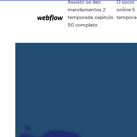
Assistir os dez
O socio
mandamentos 2
online 5
temporada capitulo
tempora
50 completo