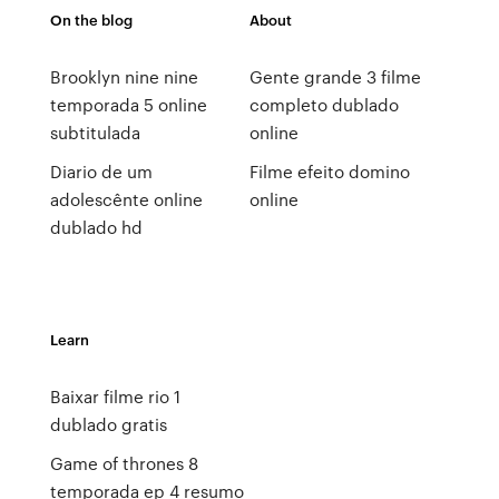
On the blog
About
Brooklyn nine nine
Gente grande 3 filme
temporada 5 online
completo dublado
subtitulada
online
Diario de um
Filme efeito domino
adolescênte online
online
dublado hd
Learn
Baixar filme rio 1
dublado gratis
Game of thrones 8
temporada ep 4 resumo