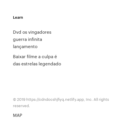
Learn
Dvd os vingadores
guerra infinita
lançamento
Baixar filme a culpa é
das estrelas legendado
© 2019 https://cdndocshjfiyq.netlify.app, Inc. All rights
reserved.
MAP