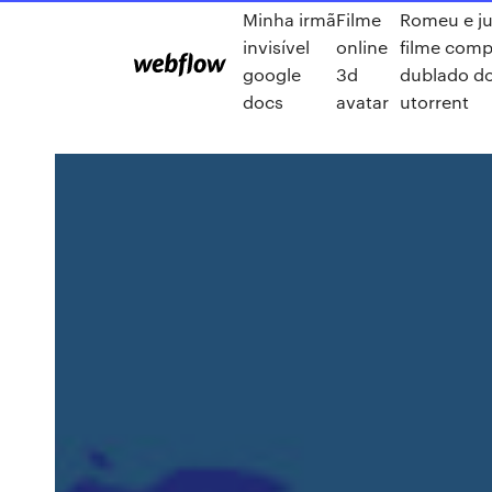
Minha irmã
Filme
Romeu e ju
invisível
online
filme comp
google
3d
dublado d
docs
avatar
utorrent