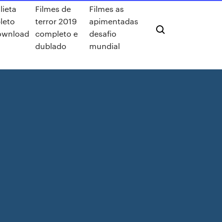
lieta
Filmes de
Filmes as
leto
terror 2019
apimentadas
ownload
completo e
desafio
dublado
mundial