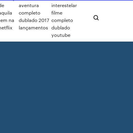
de
aventura
interestelar
aquila
completo
filme
tem na
dublado 2017
completo
netflix
lançamentos
dublado
youtube