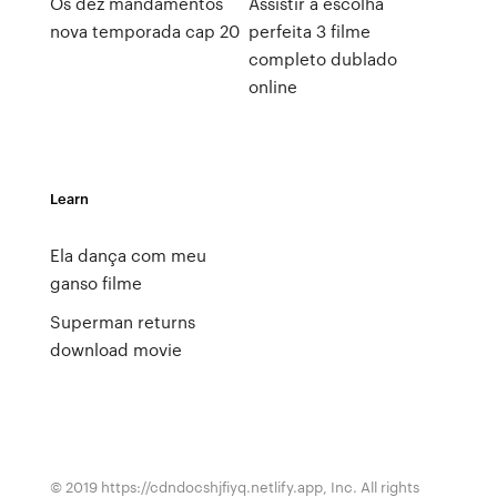
Os dez mandamentos
Assistir a escolha
nova temporada cap 20
perfeita 3 filme
completo dublado
online
Learn
Ela dança com meu
ganso filme
Superman returns
download movie
© 2019 https://cdndocshjfiyq.netlify.app, Inc. All rights