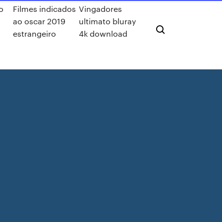
o
Filmes indicados
Vingadores
ao oscar 2019
ultimato bluray
i
estrangeiro
4k download