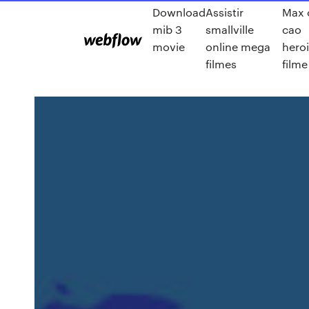
Download
Assistir
Max 
mib 3
smallville
cao
movie
online mega
hero
filmes
filme