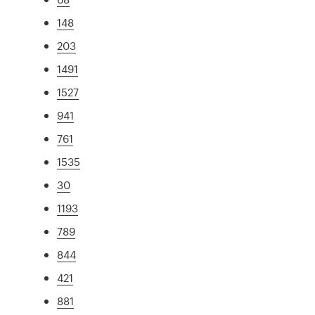
148
203
1491
1527
941
761
1535
30
1193
789
844
421
881