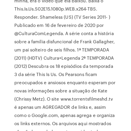
minha, era o vídeo que ela baixou. Baixa o
This.Is.Us.S02E15.1080p.WEB.x264-TBS.
Responder. Shameless (US) (TV Series 2011- )
Publicado em 16 de fevereiro de 2020 por
@CulturaComLegenda. A série conta a história
sobre a família disfuncional de Frank Gallagher,
um pai solteiro de seis filhos. 1ª TEMPORADA
(2011) (HDTV) Cultura+Legenda 2ª TEMPORADA
(2012) Descubra os 18 episódios da temporada
3 da série This Is Us. Os Pearsons ficam
preocupados e ansiosos enquanto esperam por
novas informações sobre a situação de Kate
(Chrissy Metz). O site www.torrentsfilmeshd.tv
é apenas um AGREGADOR de links e, assim
como o Google.com, apenas agrega e organiza
os links externos. Os arquivos aqui mostrados