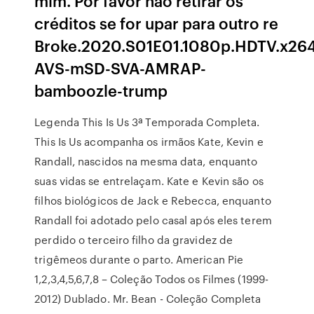
mim. Por favor não retirar os
créditos se for upar para outro re
Broke.2020.S01E01.1080p.HDTV.x26
AVS-mSD-SVA-AMRAP-
bamboozle-trump
Legenda This Is Us 3ª Temporada Completa.
This Is Us acompanha os irmãos Kate, Kevin e
Randall, nascidos na mesma data, enquanto
suas vidas se entrelaçam. Kate e Kevin são os
filhos biológicos de Jack e Rebecca, enquanto
Randall foi adotado pelo casal após eles terem
perdido o terceiro filho da gravidez de
trigêmeos durante o parto. American Pie
1,2,3,4,5,6,7,8 – Coleção Todos os Filmes (1999-
2012) Dublado. Mr. Bean - Coleção Completa