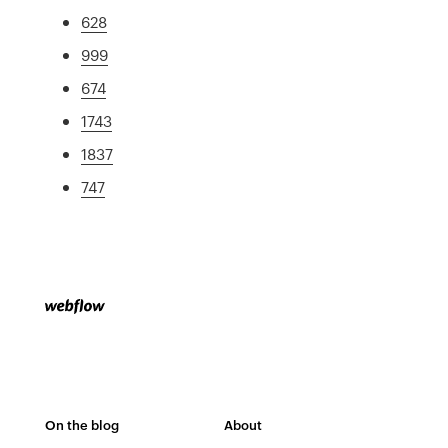
628
999
674
1743
1837
747
On the blog
About