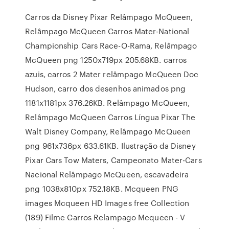
Carros da Disney Pixar Relâmpago McQueen,
Relâmpago McQueen Carros Mater-National
Championship Cars Race-O-Rama, Relâmpago
McQueen png 1250x719px 205.68KB. carros
azuis, carros 2 Mater relâmpago McQueen Doc
Hudson, carro dos desenhos animados png
1181x1181px 376.26KB. Relâmpago McQueen,
Relâmpago McQueen Carros Língua Pixar The
Walt Disney Company, Relâmpago McQueen
png 961x736px 633.61KB. Ilustração da Disney
Pixar Cars Tow Maters, Campeonato Mater-Cars
Nacional Relâmpago McQueen, escavadeira
png 1038x810px 752.18KB. Mcqueen PNG
images Mcqueen HD Images free Collection
(189) Filme Carros Relampago Mcqueen - V