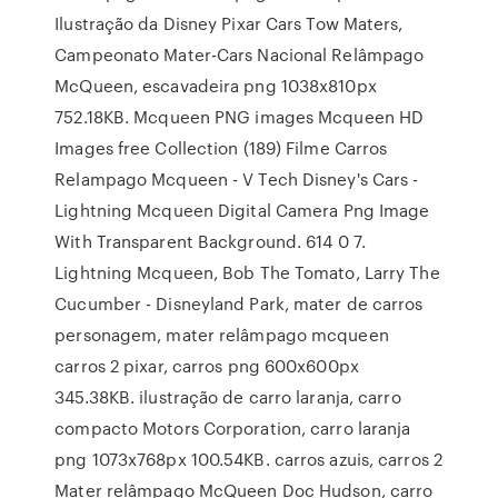
Ilustração da Disney Pixar Cars Tow Maters,
Campeonato Mater-Cars Nacional Relâmpago
McQueen, escavadeira png 1038x810px
752.18KB. Mcqueen PNG images Mcqueen HD
Images free Collection (189) Filme Carros
Relampago Mcqueen - V Tech Disney's Cars -
Lightning Mcqueen Digital Camera Png Image
With Transparent Background. 614 0 7.
Lightning Mcqueen, Bob The Tomato, Larry The
Cucumber - Disneyland Park, mater de carros
personagem, mater relâmpago mcqueen
carros 2 pixar, carros png 600x600px
345.38KB. ilustração de carro laranja, carro
compacto Motors Corporation, carro laranja
png 1073x768px 100.54KB. carros azuis, carros 2
Mater relâmpago McQueen Doc Hudson, carro