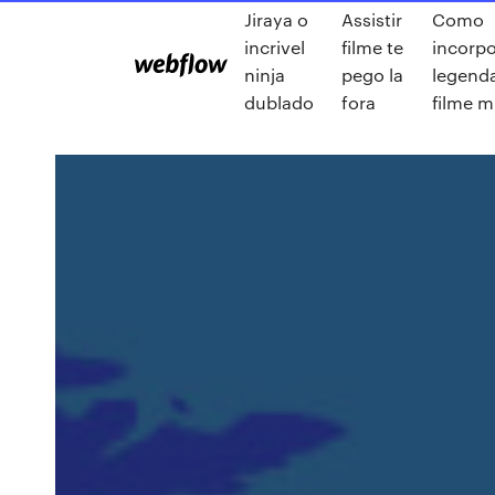
Jiraya o
Assistir
Como
incrivel
filme te
incorpo
ninja
pego la
legend
dublado
fora
filme 