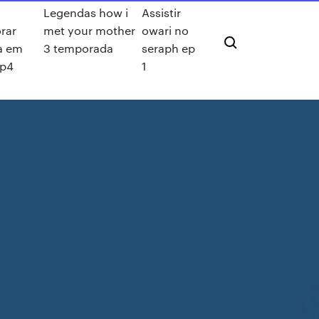
Legendas how i
Assistir
rar
met your mother
owari no
a em
3 temporada
seraph ep
mp4
1