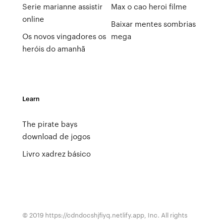
Serie marianne assistir
Max o cao heroi filme
online
Baixar mentes sombrias
Os novos vingadores os
mega
heróis do amanhã
Learn
The pirate bays
download de jogos
Livro xadrez básico
© 2019 https://cdndocshjfiyq.netlify.app, Inc. All rights