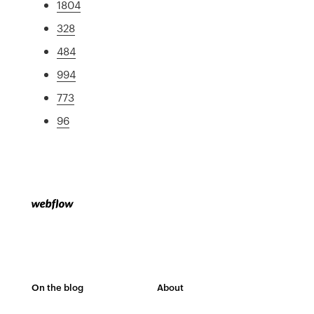
1804
328
484
994
773
96
On the blog
About